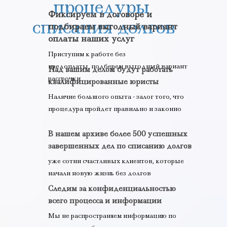
процедуры
Фиксируем в договоре и
списания
долгов
подбираем выгодный вариант
оплаты наших услуг
Приступим к работе
без
предоплаты,
подберем выгодный вариант
Над вашим делом будут работать
рассрочки
квалифицированные юристы
Наличие большого опыта - залог того, что
процедура пройдет правильно и законно
В нашем архиве более 500 успешных
завершенных дел по списанию долгов
уже сотни счастливых клиентов, которые
начали новую жизнь без долгов
Следим за конфиденциальностью
всего процесса и информации
Мы не распространяем информацию по