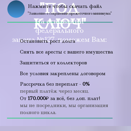
"ПОД
Нажмите чтобы скачать файл
"Заявление о сохранении прожиточного минимума"
КЛЮЧ"
На основании
федерального
закона №127, поможем Вам:
Остановить рост долга
Снять все аресты с вашего имущества
Защититься от коллекторов
Все условия закреплены договором
Рассрочка без переплат -
0%
первый платёж через м
есяц
.
От
170.000
₽ за всё, без доп. плат!
мы не посредники, мы организация
полного цикла.